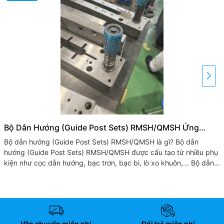
Bộ Dẫn Hướng (Guide Post Sets) RMSH/QMSH Ứng
Dụng Cho Khuôn Dập Chính Xác
Bộ dẫn hướng (Guide Post Sets) RMSH/QMSH là gì? Bộ dẫn
hướng (Guide Post Sets) RMSH/QMSH được cấu tạo từ nhiều phụ
kiện như cọc dẫn hướng, bạc trơn, bạc bi, lò xo khuôn,... Bộ dẫn
hướng RMSH/QMSH (chuẩn Misumi/JIS) được sử...
Vận chuyển miễn phí
Đổi trả miễn phí