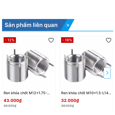
Sản phẩm liên quan
- 12%
- 16%
Ren khóa chốt M12x1.75-
Ren khóa chốt M10x1.5-L14-
L16-M16x1.5
M14x1.5
43.000₫
32.000₫
49.000₫
38.000₫