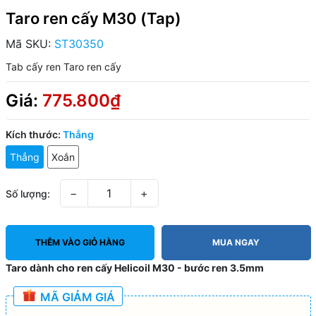
Taro ren cấy M30 (Tap)
Mã SKU:
ST30350
Tab cấy ren
Taro ren cấy
Giá:
775.800₫
Kích thước:
Thẳng
Thẳng
Xoắn
−
+
Số lượng:
THÊM VÀO GIỎ HÀNG
MUA NGAY
Taro dành cho ren cấy Helicoil M30 - bước ren 3.5mm
MÃ GIẢM GIÁ