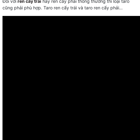
Đối với
ren cấy trái
hay ren cấy phải thông thường thì loại taro
cũng phải phù hợp. Taro ren cấy trái và taro ren cấy phải…