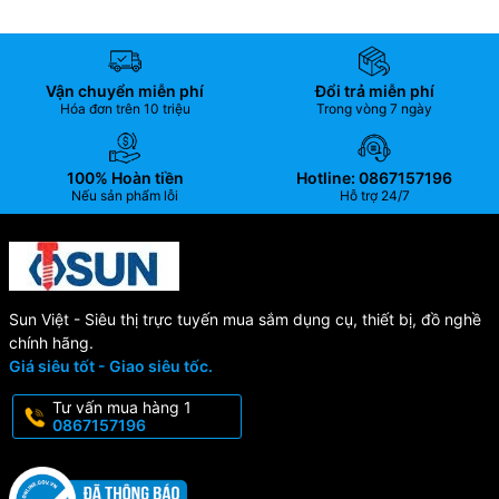
Vận chuyển miễn phí
Đổi trả miễn phí
Hóa đơn trên 10 triệu
Trong vòng 7 ngày
100% Hoàn tiền
Hotline: 0867157196
Nếu sản phẩm lỗi
Hỗ trợ 24/7
Sun Việt - Siêu thị trực tuyến mua sắm dụng cụ, thiết bị, đồ nghề
chính hãng.
Giá siêu tốt - Giao siêu tốc.
Tư vấn mua hàng 1
0867157196