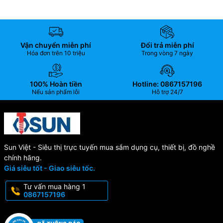
Vận chuyển miễn phí
Đổi trả miễn phí
Hóa đơn trên 10 triệu
Trong vòng 7 ngày
100% Hoàn tiền
Hotline: 0867157196
Nếu sản phẩm lỗi
Hỗ trợ 24/7
Sun Việt - Siêu thị trực tuyến mua sắm dụng cụ, thiết bị, đồ nghề
chính hãng.
Giá siêu tốt - Giao siêu tốc.
Tư vấn mua hàng 1
0867157196