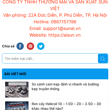
CÔNG TY TNHH THƯƠNG MẠI VÀ SẢN XUẤT SUN
VIỆT
Văn phòng: 22A Đức Diễn, P. Phú Diễn, TP. Hà Nội
Hotline: 0867.157.196
Email: support@sunei.vn
Website: https://aisun.vn
Chia sẻ
BÀI VIẾT MỚI
So sánh cam kẹp định vị nhanh và bulông
kẹp truyền thống
Ren cấy Helicoil 1D – 1.5D – 2D – 2.5D – 3D
khác nhau thế nào?