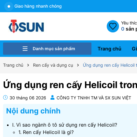
Miễn phí giao hàng nội thành đơn hàng từ 10tr
Yêu thí
0
sản 
Trang chủ
Gi
Danh mục sản phẩm
Bulong - Ốc vít
Gia công cơ khí
Xử lý bề mặt
Ren cấy Helicoil và dụng cụ
Cam kẹp định vị
Linh kiện khuôn mẫu
Dụng cụ gá kẹp A-one
Trang chủ
Ren cấy và dụng cụ
Ứng dụng ren cấy Helicoil 
Ứng dụng ren cấy Helicoil tron
30 tháng 06 2026
CÔNG TY TNHH TM VÀ SX SUN VIỆT
Nội dung chính
I. Vì sao ngành ô tô sử dụng ren cấy Helicoil?
1. Ren cấy Helicoil là gì?