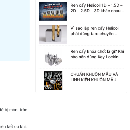
Ren cấy Helicoil 1D – 1.5D –
2D – 2.5D – 3D khác nhau
thế nào?
Vì sao lắp ren cấy Helicoil
phải dùng taro chuyên
dụng?
Ren cấy khóa chốt là gì? Khi
nào nên dùng Key Locking
Insert
CHUẨN KHUÔN MẪU VÀ
LINH KIỆN KHUÔN MẪU
dễ bị mòn, trờn
iên kết cơ khí.