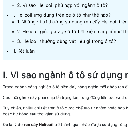
2. Vì sao Helicoil phù hợp với ngành ô tô?
II. Helicoil ứng dụng trên xe ô tô như thế nào?
1. Những vị trí thường sử dụng ren cấy Helicoil trên
2. Helicoil giúp garage ô tô tiết kiệm chi phí như t
3. Helicoil thường dùng vật liệu gì trong ô tô?
III. Kết luận
I. Vì sao ngành ô tô sử dụng 
Trong ngành công nghiệp ô tô hiện đại, hàng nghìn mối ghép ren 
Các mối ghép này phải chịu tải trọng lớn, rung động liên tục và t
Tuy nhiên, nhiều chi tiết trên ô tô được chế tạo từ nhôm hoặc hợp 
hoặc hư hỏng sau thời gian sử dụng.
Đó là lý do
ren cấy Helicoil
trở thành giải pháp được sử dụng rộng rã