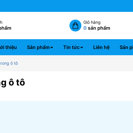
Thời gian tư vấn 24/07
ch
Giỏ hàng
phẩm
0
sản phẩm
ới thiệu
Sản phẩm
Tin tức
Liên hệ
Sản p
trong ô tô
g ô tô