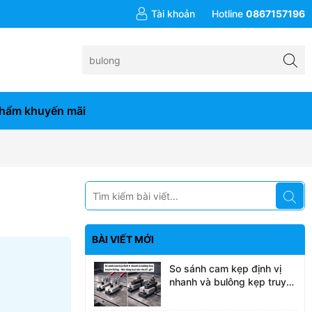
Tài khoản
Hotline
0867157196
hẩm khuyến mãi
BÀI VIẾT MỚI
So sánh cam kẹp định vị
nhanh và bulông kẹp truyền
thống