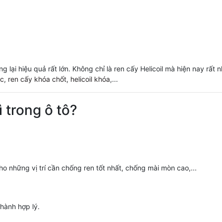
 lại hiệu quả rất lớn. Không chỉ là ren cấy Helicoil mà hiện nay rất nh
ậc
,
ren cấy khóa chốt
,
helicoil khóa
,...
ì trong ô tô?
ho những vị trí cần chống ren tốt nhất, chống mài mòn cao,...
thành hợp lý.